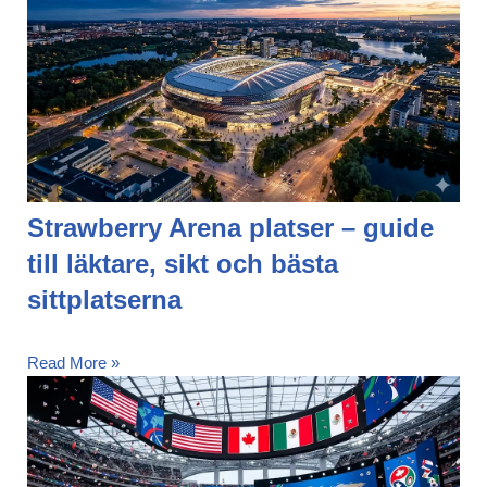
Strawberry Arena platser – guide
till läktare, sikt och bästa
sittplatserna
Read More »