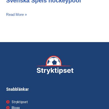
Svenska Spels hockeypool
Read More »
Snabblänkar
Stryktipset
Blogg