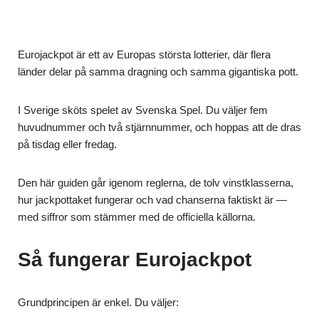
Eurojackpot är ett av Europas största lotterier, där flera
länder delar på samma dragning och samma gigantiska pott.
I Sverige sköts spelet av Svenska Spel. Du väljer fem
huvudnummer och två stjärnnummer, och hoppas att de dras
på tisdag eller fredag.
Den här guiden går igenom reglerna, de tolv vinstklasserna,
hur jackpottaket fungerar och vad chanserna faktiskt är —
med siffror som stämmer med de officiella källorna.
Så fungerar Eurojackpot
Grundprincipen är enkel. Du väljer: