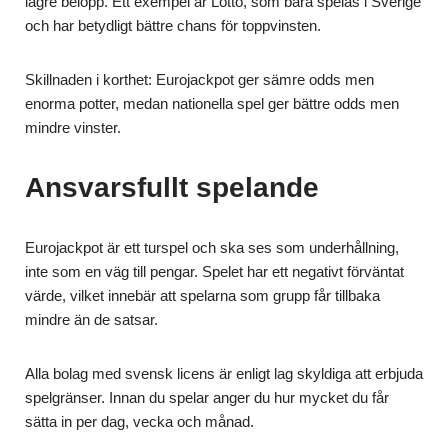
lägre belopp. Ett exempel är Lotto, som bara spelas i Sverige
och har betydligt bättre chans för toppvinsten.
Skillnaden i korthet: Eurojackpot ger sämre odds men
enorma potter, medan nationella spel ger bättre odds men
mindre vinster.
Ansvarsfullt spelande
Eurojackpot är ett turspel och ska ses som underhållning,
inte som en väg till pengar. Spelet har ett negativt förväntat
värde, vilket innebär att spelarna som grupp får tillbaka
mindre än de satsar.
Alla bolag med svensk licens är enligt lag skyldiga att erbjuda
spelgränser. Innan du spelar anger du hur mycket du får
sätta in per dag, vecka och månad.