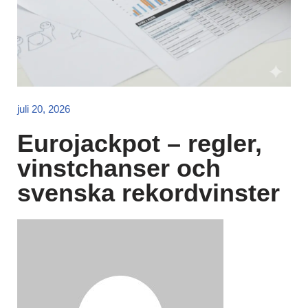
juli 20, 2026
Eurojackpot – regler,
vinstchanser och
svenska rekordvinster